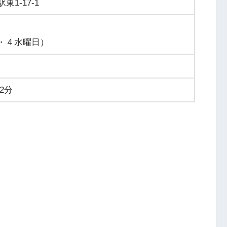
1-17-1
（第2・４水曜日）
2分