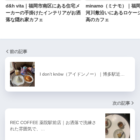
d&h vita｜福岡市南区にある住宅メ
minamo（ミナモ）｜福
ーカーの手掛けたインテリアがお洒
河川敷沿いにあるロケー
落な隠れ家カフェ
高のカフェ
前の記事
I don’t knöw（アイドンノー）｜博多駅近…
次の記事
REC COFFEE 薬院駅前店｜お洒落で洗練さ
れた雰囲気で、…