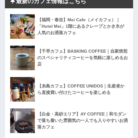
最新のカフェ情報はこちら
【福岡・春吉】Mei Cafe（メイカフェ）｜
「Hotel Mei」1階にあるクレープとかき氷が
人気のお洒落カフェ
【千早カフェ】BASKING COFFEE｜自家焙煎
のスペシャリティコーヒーを気軽に楽しめるお
店
【糸島カフェ】COFFEE UNIDOS｜生産者か
ら直接買い付けたコーヒーを楽しめる
【白金・高砂エリア】AY COFFEE｜和モダン
で落ち着いた雰囲気の一人でも入りやすいお洒
落カフェ